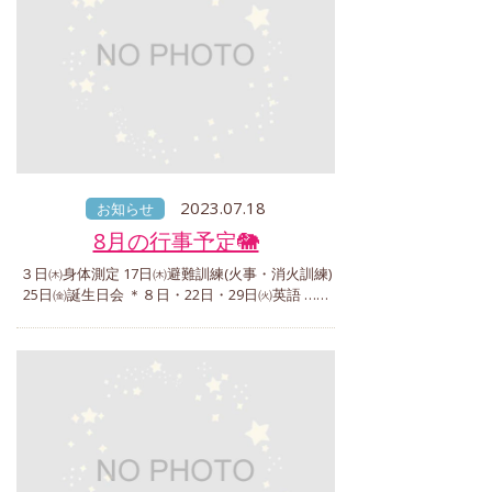
2023.07.18
お知らせ
8月の行事予定🐘
３日㈭身体測定 17日㈭避難訓練(火事・消火訓練)
25日㈮誕生日会 ＊８日・22日・29日㈫英語 ……