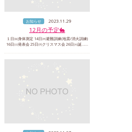
2023.11.29
お知らせ
12月の予定🐇
１日㈮身体測定 14日㈭避難訓練(地震/消火訓練)
16日㈯発表会 25日㈪クリスマス会 26日㈫誕……