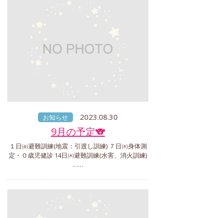
2023.08.30
お知らせ
9月の予定🐨
１日㈮避難訓練(地震：引渡し訓練) ７日㈭身体測
定・０歳児健診 14日㈭避難訓練(水害、消火訓練)
……