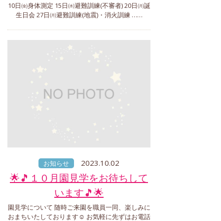
10日㈮身体測定 15日㈬避難訓練(不審者) 20日㈪誕
生日会 27日㈪避難訓練(地震)・消火訓練 ……
2023.10.02
お知らせ
🌟🎵１０月園見学をお待ちして
います🎵🌟
園見学について 随時ご来園を職員一同、楽しみに
おまちいたしております☺ お気軽に先ずはお電話