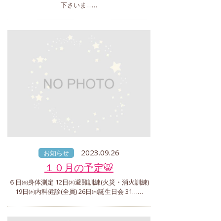
下さいま……
2023.09.26
お知らせ
１０月の予定🐯
６日㈮身体測定 12日㈭避難訓練(火災・消火訓練)
19日㈭内科健診(全員) 26日㈭誕生日会 31……