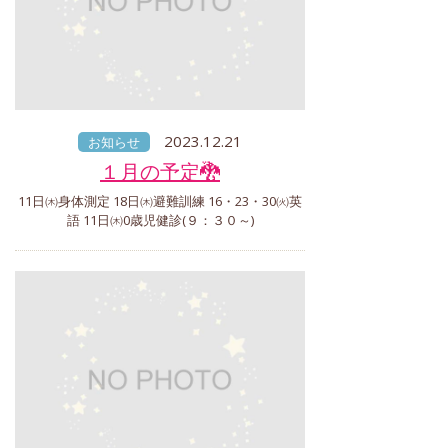
2023.12.21
お知らせ
１月の予定🐉
11日㈭身体測定 18日㈭避難訓練 16・23・30㈫英
語 11日㈭0歳児健診(９：３０～)