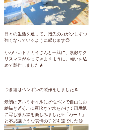
日々の生活を通して、指先の力が少しずつ
強くなっているように感じます😊
かわいいトナカイさんと一緒に、素敵なク
リスマスがやってきますように、願いを込
めて製作しました★
つき組はペンギンの製作をしました🐧
最初はアルミホイルに水性ペンで自由にお
絵描き🖊そこに霧吹きで水をかけて画用紙
に写し滲み絵を楽しみました✨「わー！」
と不思議そうな表情の子ども達でした😊