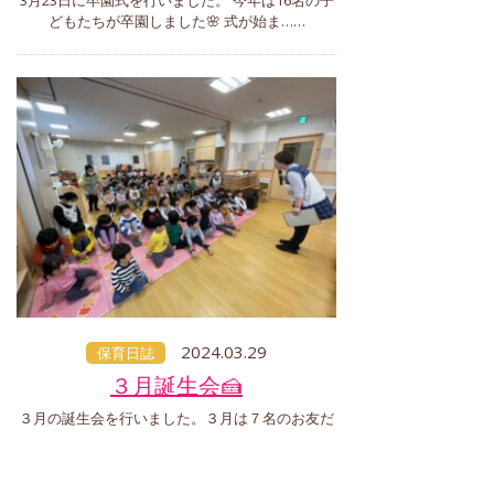
3月23日に卒園式を行いました。 今年は16名の子
どもたちが卒園しました🌸 式が始ま……
2024.03.29
保育日誌
３月誕生会🍰
３月の誕生会を行いました。３月は７名のお友だ
ちがお誕生日を迎えました🌸 ……